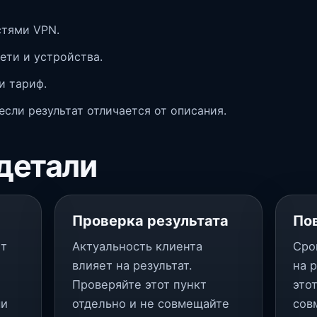
стями VPN.
ети и устройства.
и тариф.
если результат отличается от описания.
детали
Проверка результата
По
ет
Актуальность клиента
Сро
влияет на результат.
на 
Проверяйте этот пункт
это
ми
отдельно и не совмещайте
сов