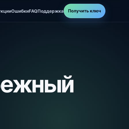
укции
Ошибки
FAQ
Поддержка
Получить ключ
бежный