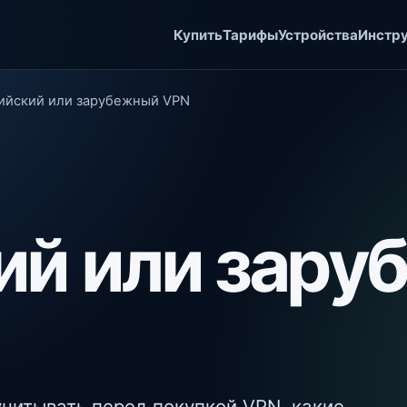
Купить
Тарифы
Устройства
Инстр
ийский или зарубежный VPN
ий или зару
учитывать перед покупкой VPN, какие