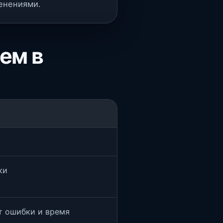
енениями.
ем в
ки
ст ошибки и время