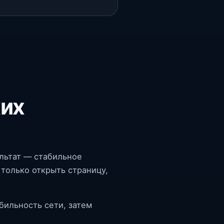
жих
льтат — стабильное
только открыть страницу,
бильность сети, затем