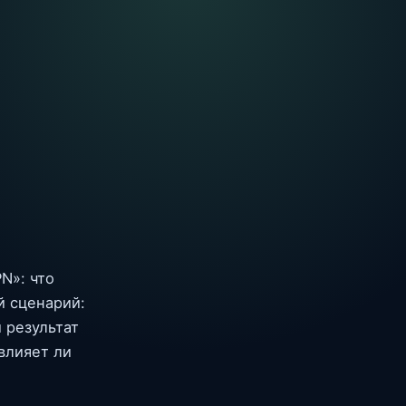
N»: что
й сценарий:
 результат
влияет ли